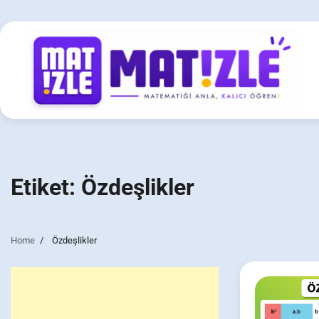
Skip
to
content
Etiket:
Özdeşlikler
Home
Özdeşlikler