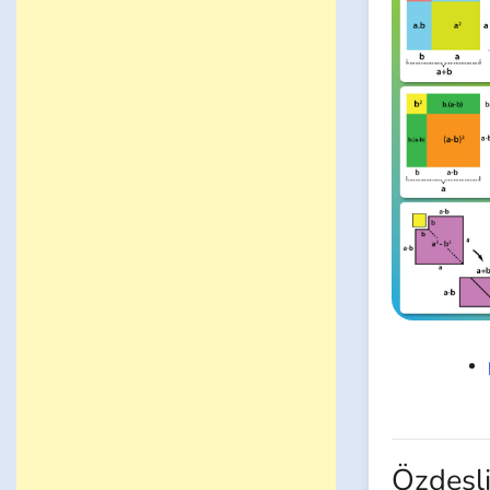
Özdeşli