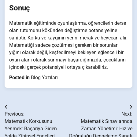
Sonuç
Matematik eğitiminde oyunlaştırma, öğrencilerin derse
olan tutumunu kökünden değiştirme potansiyeline
sahiptir. Korku ve kaygının yerini merak ve heyecan alır.
Matematiği sadece çözülmesi gereken bir sorunlar
yığını olarak değil, keşfedilmeyi bekleyen eğlenceli bir
oyun alanı olarak sunmayı başardığımızda, çocukların
içindeki gerçek potansiyeli ortaya çıkarabiliriz.
Posted in
Blog Yazıları
Yazı
Previous:
Next:
gezinmesi
Matematik Korkusunu
Matematik Sınavlarında
Yenmek: Başarıya Giden
Zaman Yönetimi: Hız ve
Yolda Zihinsel Engelleri
Doğruluğu Dengeleme Sanatı